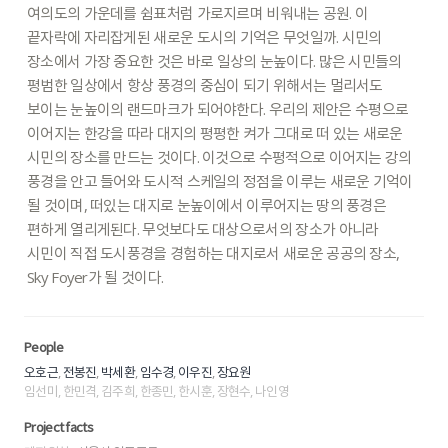
여의도의
가운데를
쉼표처럼
가로지르며
비워내는
공원.
이
끝자락에
자리잡게된
새로운
도시의
기억은
무엇일까.
시민의
장소에서
가장
중요한
것은
바로
일상의
눈높이다.
많은
시민들의
평범한
일상에서
항상
풍경의
중심이
되기
위해서는
멀리서도
보이는
눈높이의
랜드마크가
되어야한다.
우리의
제안은
수평으로
이어지는
한강을
따라
대지의
평평한
켜가
그대로
떠
있는
새로운
시민의
장소를
만드는
것이다.
이것으로
수평적으로
이어지는
강의
풍경을
안고
들어와
도시적
스케일의
정점을
이루는
새로운
기억이
될
것이며,
떠있는
대지로
눈높이에서
이루어지는
땅의
풍경은
편하게
열리게된다.
무엇보다도
대상으로서의
장소가
아니라
시민이
직접
도시풍경을
경험하는
대지로서
새로운
공공의
장소,
Sky
Foyer가
될
것이다.
People
,
,
,
,
,
오호근
전봉진
박세환
임수경
이우진
장요원
임선미, 한민격, 김주희, 한종민, 한시훈, 장현수, 나인영
Project facts