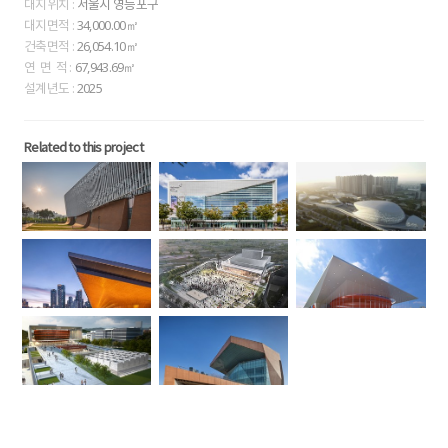
대지위치 :
서울시 영등포구
대지면적 :
34,000.00㎡
건축면적 :
26,054.10㎡
연 면 적 :
67,943.69㎡
설계년도 :
2025
Related to this project