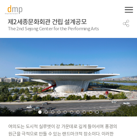
제2세종문화회관 건립 설계공모
The 2nd Sejong Center for the Performing Arts
여의도는
도시적
실루엣이
강
가운데로
깊게
들어서며
풍경의
원근을
극적으로
만들
수
있는
랜드마크적
장소이다.
이러한