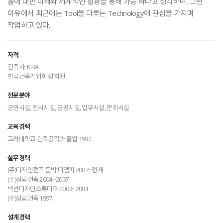
툴에
대한
이해와
체계적인
활용을
통해
가능
하다고
생각하며,
그런
이유에서
최근에는
Tool을
다루는
Technology에
관심을
가지며
작업하고
있다.
자격
건축사, KIRA
한국건축가협회 정회원
전문분야
공연시설, 전시시설, 공공시설, 업무시설, 문화시설
교육경력
고려대학교 건축공학과 졸업 1997
실무경력
(주)디자인캠프 문박 디엠피 2007~현재
(주)정림건축 2004~2007
백선디자인스튜디오 2003~2004
(주)정림건축 1997
설계경력