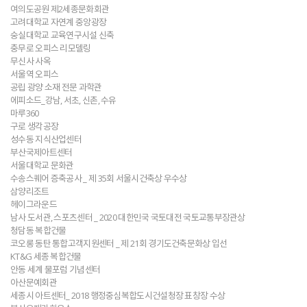
여의도공원 제2세종문화회관
고려대학교 자연계 중앙광장
숭실대학교 교육연구시설 신축
충무로 오피스 리모델링
무신사 사옥
서울역 오피스
공립 광양 소재 전문 과학관
에피소드_강남, 서초, 신촌, 수유
마루360
구로 생각공장
성수동 지식산업센터
부산국제아트센터
서울대학교 문화관
수송스퀘어 증축공사 _ 제 35회 서울시건축상 우수상
삼양리조트
헤이그라운드
남사 도서관, 스포츠센터 _ 2020 대한민국 국토대전 국토교통부장관상
청담동 복합건물
코오롱 동탄 통합고객지원센터 _ 제 21회 경기도건축문화상 입선
KT&G 세종 복합건물
안동 세계 물포럼 기념센터
아산문예회관
세종시 아트센터_ 2018 행정중심복합도시건설청장 표창장 수상