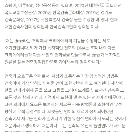
스퀘어,
마루360,
생각공장
등이
있으며,
2020년
대한민국
국토대전
국토교통부장관상,
2020년
한국건축문화대상,
2019년
경기도
건축문화상,
2017년
서울특별시
건축상
등을
수상한
바
있다.
현재
대한건축사협회
정회원과
한국건축가협회
정회원
이다.
“저는
dmp라는
조직에서
크리에이터의
기능을
수행하는
세포
소기관입니다.
제가
가진
독자적인
건축의
DNA는
조직
내의
다른
크리에이터들과
다른
색깔의
결과물을
만듦으로서
dmp가
독자적인
원류를
갖는
건축창작집단으로
기여하는
데
참여합니다.”
건축가
오호근은
언어로서,
세상과
소통하는
가장
감성적인
방법은
건축이며
가장
닫혀있기
쉬운
언어
또한
건축이라고
얘기한다.
세상에
말을
건네기
위해
글을
쓰고
그림을
그리며
노래를
부르지만
건축은
그
모든
것과
함께
시간과
기억마저
표현해
낼
수
있는
언어이기
때문이다.
그런
의미에서
요즈음
보여지는
새로운
건축
방법론과
조형적인
낯선
방식에
무척
긍정적이다.
오랫동안
언어의
재료가
정체되어있던
건축에서
새로운
진화가
일어나기
위한
유전적
변화가
시도되는
것이기
때문이라고
생각하기
때문이다.
그는
건축의
유전적
돌연변이가
새로운