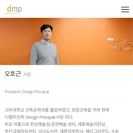
오호근
사장
President, Design Principal
고려대학교
건축공학과를
졸업하였고,
정림건축을
거쳐
현재
디엠피건축
Design
Principal/사장
이다.
주요
작품으로
한강예술섬
공연예술
센터,
세종예술의전당,
부산국제아트센터,
남사도서관,
세종정부청사,
헤이그라운드,
수송