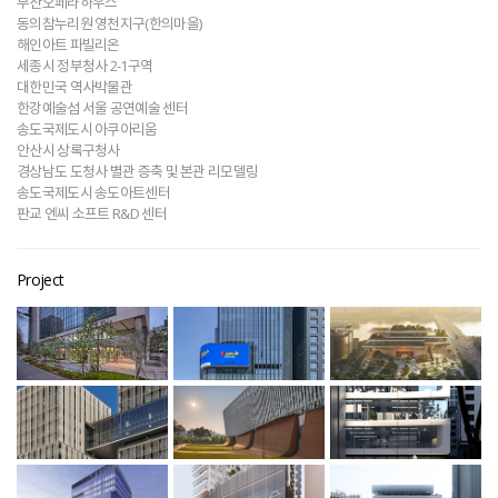
부산오페라하우스
동의참누리원 영천지구(한의마을)
해인아트 파빌리온
세종시 정부청사 2-1구역
대한민국 역사박물관
한강예술섬 서울 공연예술 센터
송도국제도시 아쿠아리움
안산시 상록구청사
경상남도 도청사 별관 증축 및 본관 리모델링
송도국제도시 송도아트센터
판교 엔씨 소프트 R&D 센터
Project