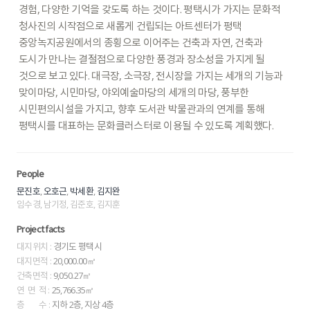
경험,
다양한
기억을
갖도록
하는
것이다.
평택시가
가지는
문화적
청사진의
시작점으로
새롭게
건립되는
아트센터가
평택
중앙녹지공원에서의
종횡으로
이어주는
건축과
자연,
건축과
도시가
만나는
결절점으로
다양한
풍경과
장소성을
가지게
될
것으로
보고
있다.
대극장,
소극장,
전시장을
가지는
세개의
기능과
맞이마당,
시민마당,
야외예술마당의
세개의
마당,
풍부한
시민편의시설을
가지고,
향후
도서관
박물관과의
연계를
통해
평택시를
대표하는
문화클러스터로
이용될
수
있도록
계획했다.
People
,
,
,
문진호
오호근
박세환
김지완
임수경, 남기정, 김준호, 김지훈
Project facts
대지위치 :
경기도 평택시
대지면적 :
20,000.00㎡
건축면적 :
9,050.27㎡
연 면 적 :
25,766.35㎡
층 수 :
지하 2층, 지상 4층