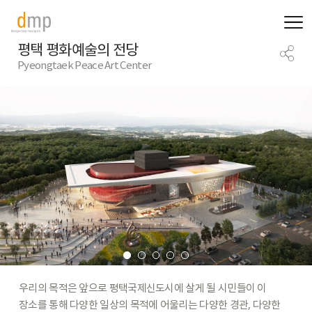
평택 평화예술의 전당
Pyeongtaek Peace Art Center
우리의
목적은
앞으로
평택국제신도시에
살게
될
시민들이
이
장소를
통해
다양한
일상의
목적에
어울리는
다양한
경관,
다양한