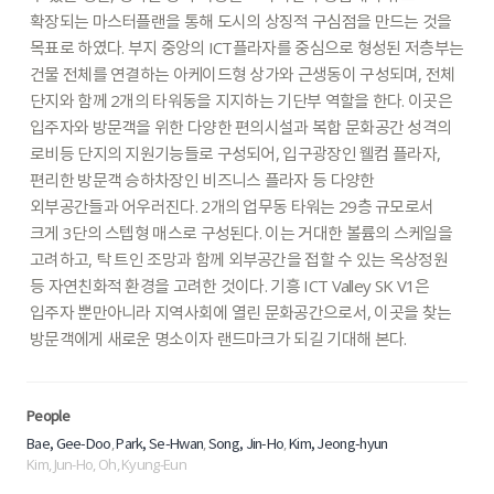
확장되는
마스터플랜을
통해
도시의
상징적
구심점을
만드는
것을
목표로
하였다.
부지
중앙의
ICT플라자를
중심으로
형성된
저층부는
건물
전체를
연결하는
아케이드형
상가와
근생동이
구성되며,
전체
단지와
함께
2개의
타워동을
지지하는
기단부
역할을
한다.
이곳은
입주자와
방문객을
위한
다양한
편의시설과
복합
문화공간
성격의
로비등
단지의
지원기능들로
구성되어,
입구광장인
웰컴
플라자,
편리한
방문객
승하차장인
비즈니스
플라자
등
다양한
외부공간들과
어우러진다.
2개의
업무동
타워는
29층
규모로서
크게
3단의
스텝형
매스로
구성된다.
이는
거대한
볼륨의
스케일을
고려하고,
탁
트인
조망과
함께
외부공간을
접할
수
있는
옥상정원
등
자연친화적
환경을
고려한
것이다.
기흥
ICT
Valley
SK
V1은
입주자
뿐만아니라
지역사회에
열린
문화공간으로서,
이곳을
찾는
방문객에게
새로운
명소이자
랜드마크가
되길
기대해
본다.
People
,
,
,
Bae, Gee-Doo
Park, Se-Hwan
Song, Jin-Ho
Kim, Jeong-hyun
Kim, Jun-Ho, Oh, Kyung-Eun