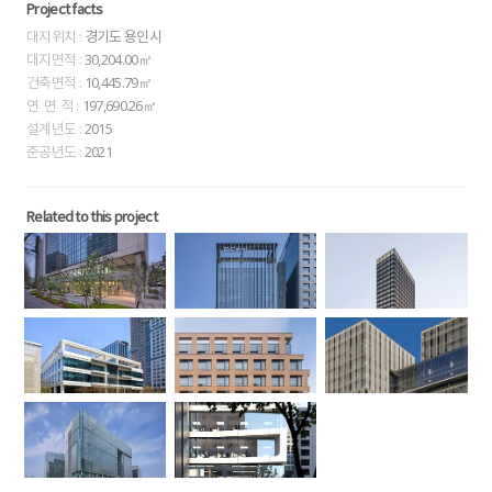
Project facts
대지위치 :
경기도 용인시
대지면적 :
30,204.00㎡
건축면적 :
10,445.79㎡
연 면 적 :
197,690.26㎡
설계년도 :
2015
준공년도 :
2021
Related to this project