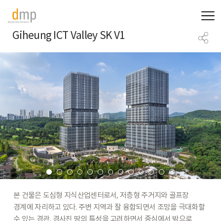
Giheung ICT Valley SK V1
본
건물은
도심형
지식산업센터로서,
저층형
주거지와
골프장
경계에
자리하고
있다.
주변
지역과
잘
융합되면서
조망을
극대화할
수
있는
경관,
경사진
땅의
특성을
고려하면서
중심에서
밖으로