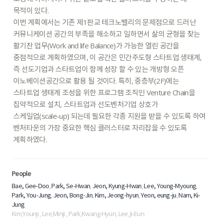
목적이
있다.
이번
계획에서는
기존
제1판교
테크노밸리의
문제점으로
드러난
커뮤니케이션
공간의
부족을
해소하고
일하면서
삶의
균형을
찾는
활기찬
업무(Work
and
life
Balance)가
가능한
열린
공간을
중점적으로
계획하였으며,
이
공간은
민간주도형
스타트업
생태계,
즉
선도기업과
스타트업이
함께
성장
할
수
있는
개방형
오픈
이노베이션공간으로
활용
될
것이다.
특히,
중층부(2F)에는
스타트업
생태계
조성을
위한
프로그램
조직인
Venture
Chain을
집약적으로
설치,
스타트업과
선도벤처기업
상호가
스케일업(scale-up)
되는데
필요한
각종
지원을
받을
수
있도록
하여
벤처타운의
가장
중요한
핵심
클러스터로
자리잡을
수
있도록
계획하였다.
People
,
,
,
,
Bae, Gee-Doo
Park, Se-Hwan
Jeon, Kyung-Hwan
Lee, Young-Myoung
,
,
,
,
Park, You-Jung
Jeon, Bong-Jin
Kim, Jeong-hyun
Yeon, eung-ju
Nam, Ki-
Jung
Kim,Younji , Lee,Minji , Park,Kwang-Hyun, Lee, Ji-Eun