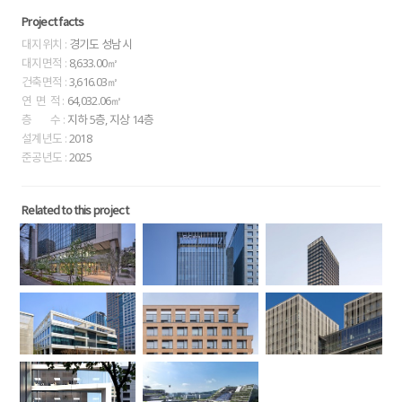
Project facts
대지위치 :
경기도 성남시
대지면적 :
8,633.00㎡
건축면적 :
3,616.03㎡
연 면 적 :
64,032.06㎡
층 수 :
지하 5층, 지상 14층
설계년도 :
2018
준공년도 :
2025
Related to this project