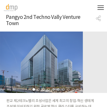
Pangyo 2nd Techno Vally Venture
Town
판교
제2테크노밸리
조성사업은
세계
최고의
창업-혁신
생태계
조성에
이바지하기
위한
글로벌
혁신
클러스터를
구성하는
데