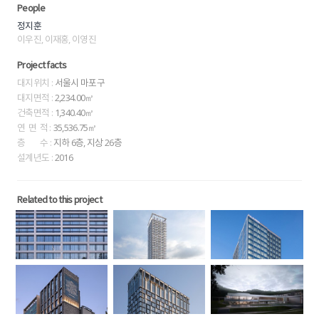
People
정지훈
이우진, 이재홍, 이영진
Project facts
대지위치 :
서울시 마포구
대지면적 :
2,234.00㎡
건축면적 :
1,340.40㎡
연 면 적 :
35,536.75㎡
층 수 :
지하 6층, 지상 26층
설계년도 :
2016
Related to this project