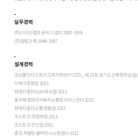
실무경력
(주)디자인캠프 문박 디엠피 2007~현재
(주)정림건축 1996~2007
설계경력
코오롱인더스트리고객지원센터 2015 _ 제 21회 경기도건축문화상 입
이케아광명점 2013
현대자동차GDSI매뉴얼 2012
중국북경현대자동차쇼룸및서비스센터 2012
현대자동차쇼룸 영동점 2012
코스트코 의정부점 2013
코스트코 천안점 2012
중국 하얼빈 홍박전시쇼핑센터 2011