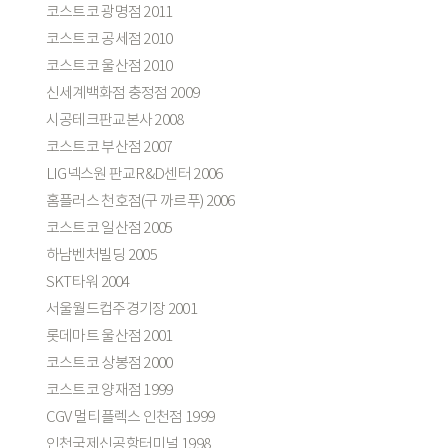
코스트코 광명점 2011
코스트코 공세점 2010
코스트코 울산점 2010
신세계백화점 충정점 2009
시공테크판교본사 2008
코스트코 부산점 2007
LIG넥스원 판교R&D센터 2006
홈플러스 천호점(구 까르푸) 2006
코스트코 일산점 2005
하남벤처빌딩 2005
SKT타워 2004
서울월드컵주경기장 2001
롯데마트 울산점 2001
코스트코 상봉점 2000
코스트코 양재점 1999
CGV 멀티플렉스 인천점 1999
인천국제신공항터미널 1998