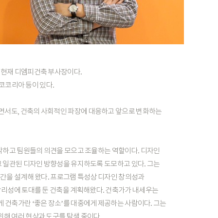
현재
디엠피건축
부사장이다.
코코리아
등이
있다.
면서도,
건축의
사회적인
파장에
대응하고
앞으로
변화하는
악하고
팀원들의
의견을
모으고
조율하는
역할이다.
디자인
고
일관된
디자인
방향성을
유지하도록
도모하고
있다.
그는
간을
설계해
왔다.
프로그램
특성상
디자인
창의성과
합리성에
토대를
둔
건축을
계획해왔다.
건축가가
내세우는
게
건축가란
‘좋은
장소’를
대중에게
제공하는
사람이다.
그는
위해
여러
현상과
도구를
탐색
중이다.