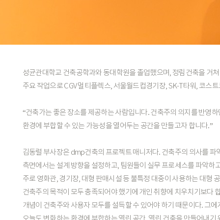
성균관대학교
건축공학과와
동대학원을
졸업했으며,
정림건축을
거쳐
주요
작업으로
CGV
멀티플렉스,
서울월드컵경기장,
SK-T타워,
코스트
“건축가는
좋은
장소를
제공하는
사람입니다.
건축주의
의지를
반영하
환경에
부합할
수
있는
가능성을
열어두는
공간을
만들고자
합니다.”
김동렬
부사장은
dmp건축의
프로젝트
매니저다.
건축주의
의사를
파
측면에서는
설계
방향을
설정하고,
팀원들이
실무
프로세스를
파악하
주로
영화관,
경기장,
대형
판매시설
등
불특정
대중이
사용하는
대형
공
건축주의
목적이
모두
충족되어야
했기에
개인
취향에
치우치기보다
개념이
건축주와
사용자
모두를
설득할
수
있어야
하기
때문이다.
그에
오늘도
변화하는
환경에
부합하는
열린
공간,
열린
건축을
만들어내기