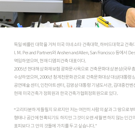
독일
베를린
대학을
거쳐
미국
미네소타
건축대학,
하버드대학교
건축
I.
M.
Pei
and
Partners와
Anshen
and
Allen,
San
Francisco
등에서
Des
역임하였으며,
현재
디엠피건축
대표이다.
2005년
현대해상
화재보험
광화문사옥으로
건축문화대상
본상(국무총
수상하였으며,
2006년
청계천문화관으로
건축문화대상
대상(대통령상
공연예술
센터,
인천아트센터,
김영삼
대통령
기념도서관,
김대중컨벤
현재
미국건축가
정회원과
한국건축가협회정회원으로
있다.
“고리타분하게
들릴지
모르지만
저는
여전히
사람의
삶과
그
땅으로부
형태나
공간에
현혹되기도
하지만
그것이
오랜
세월
변하지
않는
인간
표피보다
그
안의
것들에
가치를
두고
싶습니다."