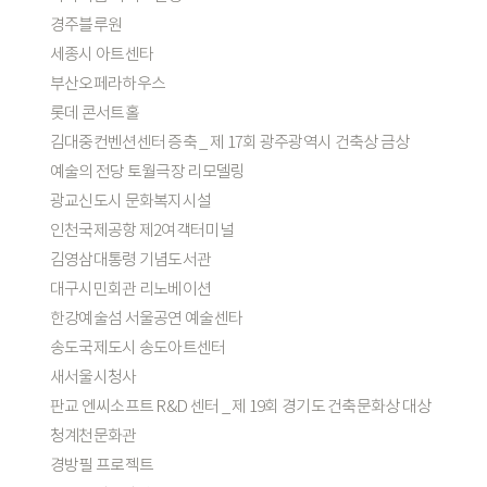
경주블루원
세종시 아트센타
부산오페라하우스
롯데 콘서트홀
김대중컨벤션센터 증축 _ 제 17회 광주광역시 건축상 금상
예술의 전당 토월극장 리모델링
광교신도시 문화복지시설
인천국제공항 제2여객터미널
김영삼대통령 기념도서관
대구시민회관 리노베이션
한강예술섬 서울공연 예술센타
송도국제도시 송도아트센터
새서울시청사
판교 엔씨소프트 R&D 센터 _ 제 19회 경기도 건축문화상 대상
청계천문화관
경방필 프로젝트