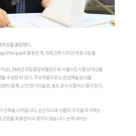
대학원을
졸업했다.
ign
Principal로
활동한
후,
정림건축
디자인
대표사장을
리상),
2006년
국립중앙박물관으로
서울시민사랑상
대상을
)을
수상한
바
있다.
주요작품으로는
한강예술섬
서울
션센터
증축,
신안
환기미술관,
송도
온누리캠퍼스
등이
있다.
터
건축을
시작합니다.
순간적으로
사람의
지각을
자극하는
의
근원을
포옹한다고
생각지
않습니다.
눈에
보이는