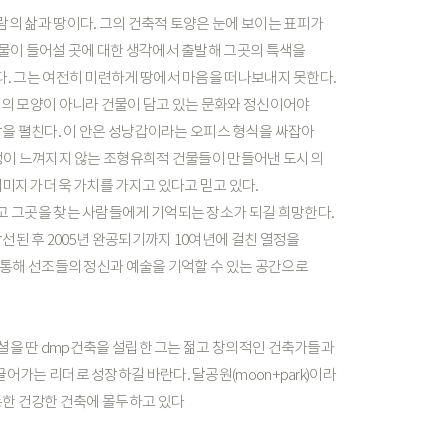
람의
삶과
땅이다.
그의
건축적
토양은
눈에
보이는
표피가
물이
들어설
곳에
대한
생각에서
출발해
그곳의
특색을
다.
그는
여전히
미련하게
땅에서
마음을
떠나보내지
못한다.
물의
모양이
아니라
건물이
담고
있는
문화와
정신이어야
장을
펼친다.
이
안은
성냥갑이라는
오피스
형식을
싸잡아
성이
느껴지지
않는
조형유희적
건물들이
만들어낸
도시의
이미지가
더욱
가치를
가지고
있다고
믿고
있다.
고
그곳을
찾는
사람들에게
기억되는
장소가
되길
희망한다.
당선된
후
2005년
완공되기까지
10여년에
걸친
열정을
통해
선조들의
정신과
예술을
기억할
수
있는
공간으로
셜을
딴
dmp건축을
설립한
그는
젊고
창의적인
건축가들과
끌어가는
리더로
성장하길
바란다.
달공원(moon+park)이라
통한
건강한
건축에
몰두하고
있다